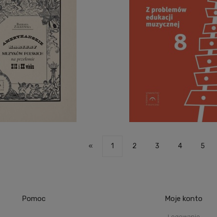
«
1
2
3
4
5
Pomoc
Moje konto
Logowanie