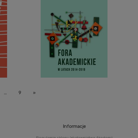
...
9
»
Informacje
Regulamin sklepu Wydawnictwa Akademii