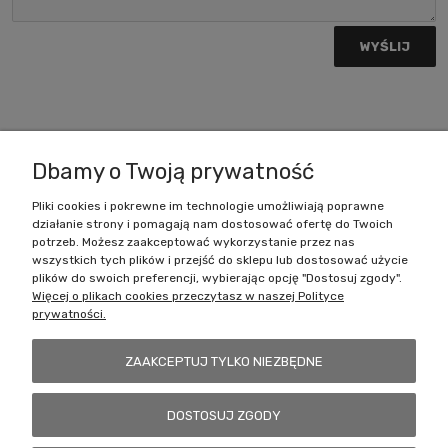
WYŚLIJ
Zakupy
Dbamy o Twoją prywatność
Pomoc
Pliki cookies i pokrewne im technologie umożliwiają poprawne
działanie strony i pomagają nam dostosować ofertę do Twoich
Moje konto
potrzeb. Możesz zaakceptować wykorzystanie przez nas
wszystkich tych plików i przejść do sklepu lub dostosować użycie
plików do swoich preferencji, wybierając opcję "Dostosuj zgody".
Informacje
Więcej o plikach cookies przeczytasz w naszej Polityce
prywatności.
WYDAWNICTWO AKADEMII MUZYCZNEJ
IM. I.J. PADEREWSKIEGO
ZAAKCEPTUJ TYLKO NIEZBĘDNE
ul. Święty Marcin 87, 61-808 Poznań
Aula Nova, pokój 031 (N013)
NIP 7781331533 • Regon 000275731
DOSTOSUJ ZGODY
tel. 061 856 89 41
e-mail:
wydawnictwo@amuz.edu.pl