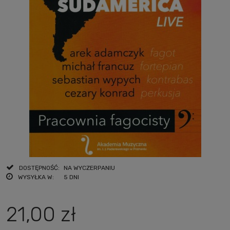
DOSTĘPNOŚĆ:
NA WYCZERPANIU
WYSYŁKA W:
5 DNI
21,00 zł