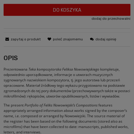
DO KOSZYKA
dodaj do przechowalni
zapytaj o produkt
poleć znajomemu
dodaj opinię
OPIS
Prezentowana
Teka kompozytorska Feliksa Nowowiejskiego
kompletuje,
odpowiednio uporządkowane, informacje o utworach muzycznych
sygnowanych nazwiskiem kompozytora, tj. jego autorstwa lub przezeń
opracowane. Materiał źródłowy tego wykazu przygotowano na podstawie
zgromadzonych do tej pory dokumentów (przechowywanych także w postaci
mikrofilmów): rękopisów, utworów opublikowanych, listów i wywiadów.
The present
Portfolio of Feliks Nowowiejski’s Compositions
features
appropriately arranged information about works signed by the composer’s
name, i.e. composed or arranged by Nowowiejski. The source material of
the register has been based on the following documents (stored also as
microfilms) that have been collected to date: manuscripts, published works,
letters, and interviews.