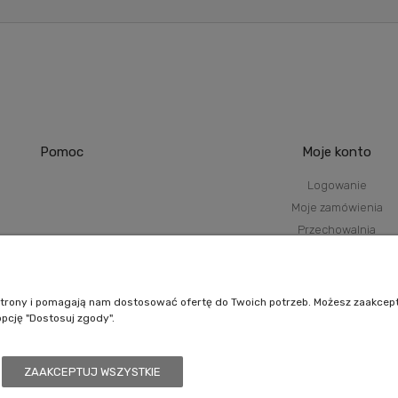
Pomoc
Moje konto
Logowanie
Moje zamówienia
Przechowalnia
Ustawienia konta
O
e strony i pomagają nam dostosować ofertę do Twoich potrzeb. Możesz zaakcep
opcję "Dostosuj zgody".
ZAAKCEPTUJ WSZYSTKIE