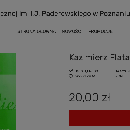
znej im. I.J. Paderewskiego w Poznani
STRONA GŁÓWNA
NOWOŚCI
PROMOCJE
Kazimierz Flat
DOSTĘPNOŚĆ:
NA WYCZ
WYSYŁKA W:
5 DNI
20,00 zł