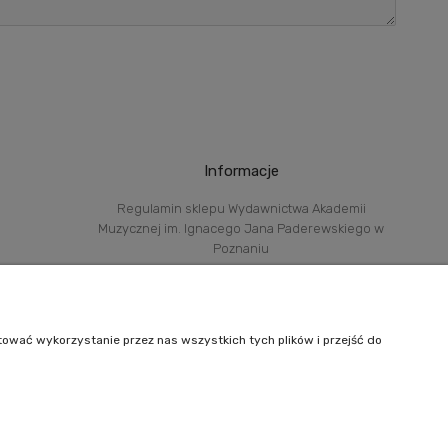
Informacje
Regulamin sklepu Wydawnictwa Akademii
Muzycznej im. Ignacego Jana Paderewskiego w
Poznaniu
Deklaracja dostępności
tować wykorzystanie przez nas wszystkich tych plików i przejść do