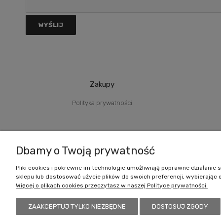
WYŚLIJ
Zakupy
Polityka prywatności
Dbamy o Twoją prywatność
WYDAWNICTWO AKADEMII MUZYCZNEJ
IM. I.J. PADEREWSKIEG
Pliki cookies i pokrewne im technologie umożliwiają poprawne działani
ul. Święty Marcin 87, 61-808 Poznań
sklepu lub dostosować użycie plików do swoich preferencji, wybierając 
Aula Nova, pokój 031 (N013)
Więcej o plikach cookies przeczytasz w naszej Polityce prywatności.
NIP 7781331533 • Regon 000275731
tel. 061 856 89 41
ZAAKCEPTUJ TYLKO NIEZBĘDNE
DOSTOSUJ ZGODY
e-mail:
wydawnictwo@amuz.edu.pl
dr Małgorzata Pawłowska – redaktorka naczelna