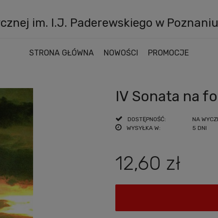
znej im. I.J. Paderewskiego w Poznani
STRONA GŁÓWNA
NOWOŚCI
PROMOCJE
IV Sonata na f
DOSTĘPNOŚĆ:
NA WYCZ
WYSYŁKA W:
5 DNI
12,60 zł